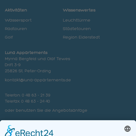
Aktivitäten
Wissenswertes
Wassersport
Leuchttürme
Radtouren
Städtetouren
Golf
Region Eiderstedt
Luna Appartements
Myrna Bergfeld und Olaf Tewes
Drift 3-9
25826 St. Peter-Ording
kontakt@luna-appartements.de
Telefon: 0 48 63 - 21 39
Telefax: 0 48 63 - 24 40
oder benutzen Sie die Angebotsanfage